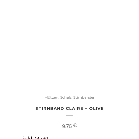
Dieses
Produkt
Mützen, Schals, Stirnbänder
weist
STIRNBAND CLAIRE – OLIVE
mehrere
Varianten
9,75
€
auf.
Die
inkl. MwSt.