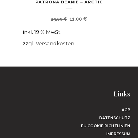
PATRONA BEANIE – ARCTIC
Ursprünglicher
Aktueller
11,00
€
29,00
€
Preis
Preis
inkl. 19 % MwSt.
war:
ist:
29,00 €
11,00 €.
zzgl.
Versandkosten
Links
AGB
DATENSCHUTZ
EU COOKIE RICHTLINIEN
IMPRESSUM