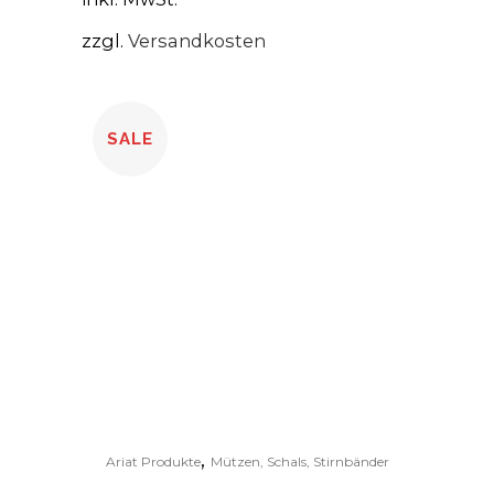
Optionen
zzgl.
Versandkosten
können
auf
der
Produktseite
SALE
gewählt
werden
,
Ariat Produkte
Mützen, Schals, Stirnbänder