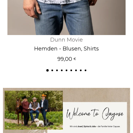
Dunn Movie
hlen
Hemden - Blusen
Shirts
99,00
Ausführung w
€