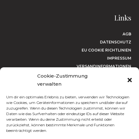
Links
AGB
DATENSCHUTZ
EU COOKIE RICHTLINIEN
IMPRESSUM
VERSANDINFORMATIONEN
WIDERRUFSRECHT
Cookie-Zustimmung
verwalten
Social
Um dir ein optimales Erlebnis zu bieten, verwenden wir Technologien
wie Cookies, um Geräteinformationen zu speichern und/oder darauf
zuzugreifen. Wenn du diesen Technologien zustimmst, können wir
Daten wie das Surfverhalten oder eindeutige IDs auf dieser Website
verarbeiten. Wenn du deine Zustimmung nicht erteilst oder
zurückziehst, können bestimmte Merkmale und Funktionen
beeinträchtigt werden.
Kontakt